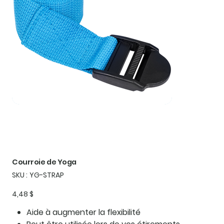
Courroie de Yoga
SKU
SKU :
YG-STRAP
YG-
STRAP
Prix
4,48 $
Aide à augmenter la flexibilité