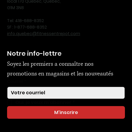
local 170 Québec, Québec,
G1M 3N8
Tel: 418-688-8352
SF : 1-877-688-8352
info.quebec@fitnessentrepot.com
Notre info-lettre
Soyez les premiers a connaître nos 
promotions en magasins et les nouveautés
Courriel
*
Oui, je veux m'abonner
*
M'inscrire