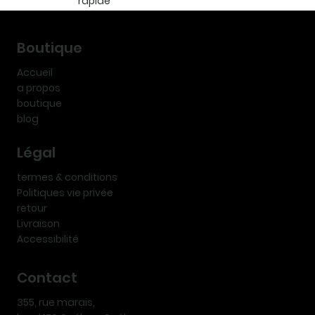
rapide
Boutique
Accueil
a propos
boutique
blog
Légal
termes & conditions
Politiques vie privée
retour
Livraison
Accessibilité
Contact
355, rue marais,