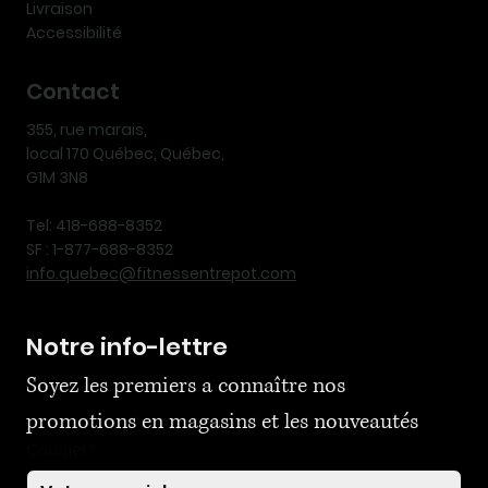
Livraison
Accessibilité
Contact
355, rue marais,
local 170 Québec, Québec,
G1M 3N8
Tel: 418-688-8352
SF : 1-877-688-8352
info.quebec@fitnessentrepot.com
Notre info-lettre
Soyez les premiers a connaître nos 
promotions en magasins et les nouveautés
Courriel
*