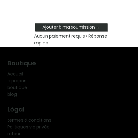
Ajouter à ma soumission →
Aucun paiement requis • Réponse
rapide
Boutique
Accueil
a propos
boutique
blog
Légal
termes & conditions
Politiques vie privée
retour