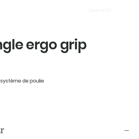
Soumission
Search
ngle ergo grip
ur système de poulie
r