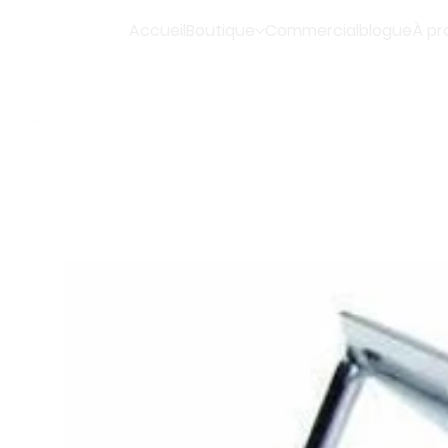
Accueil
Boutique
Commercial
blogue
À pr