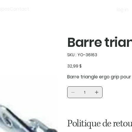
opos
Contact
log in
Barre tria
SKU
SKU :
YO-36163
YO-
36163
Prix
32,99 $
Barre triangle ergo grip po
Politique de retou