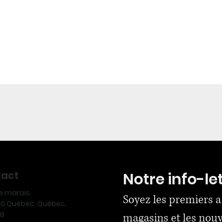
tact
Notre info-le
ue marais,
Soyez les premiers a
170 Québec, Québec,
N8
magasins et les nou